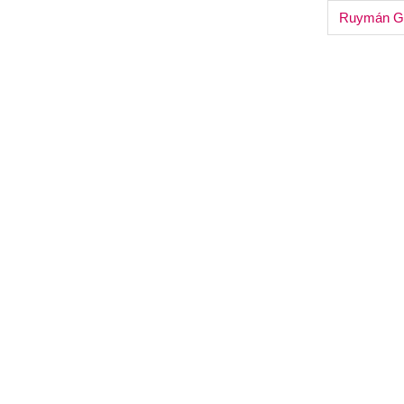
navigation
Ruymán Gar