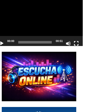
deo
00:00
00:51