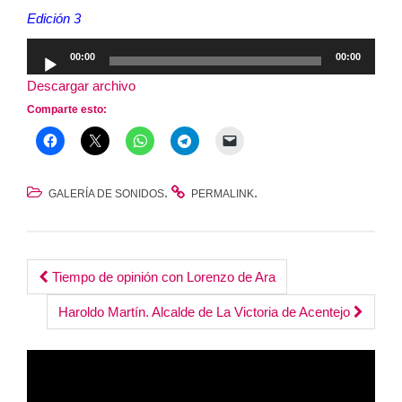
Edición 3
Reproductor
00:00
00:00
de
Descargar archivo
audio
Comparte esto:
.
.
GALERÍA DE SONIDOS
PERMALINK
Post
Tiempo de opinión con Lorenzo de Ara
navigation
Haroldo Martín. Alcalde de La Victoria de Acentejo
Reproductor
de