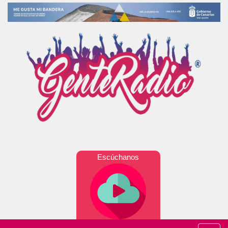
Escúchanos