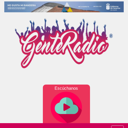
Escúchanos