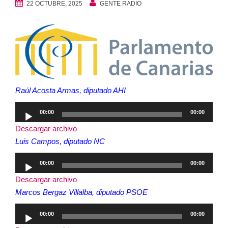
22 OCTUBRE, 2025
GENTE RADIO
Raúl Acosta Armas, diputado AHI
Reproductor
00:00
00:00
de
Descargar archivo
audio
Luis Campos, diputado NC
Reproductor
00:00
00:00
de
Descargar archivo
audio
Marcos Bergaz Villalba, diputado PSOE
Reproductor
00:00
00:00
de