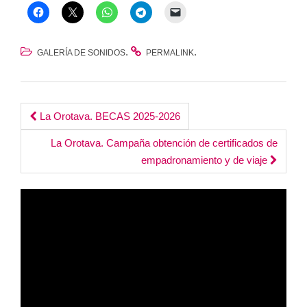
.
.
GALERÍA DE SONIDOS
PERMALINK
Post
La Orotava. BECAS 2025-2026
navigation
La Orotava. Campaña obtención de certificados de
empadronamiento y de viaje
Reproductor
de
vídeo