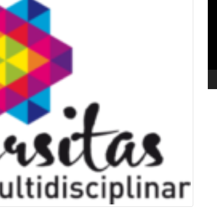
de
ví