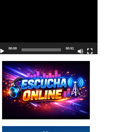
deo
00:00
00:51