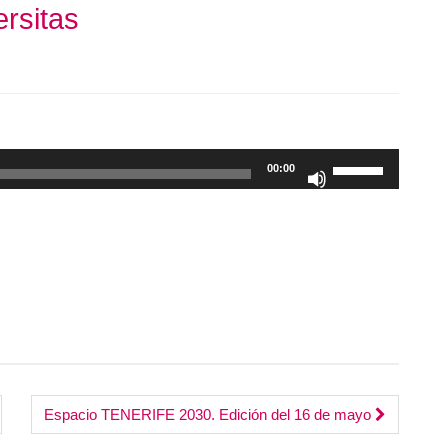
rsitas
Utiliza
00:00
las
teclas
de
flecha
arriba/abajo
para
aumentar
o
disminuir
el
Espacio TENERIFE 2030. Edición del 16 de mayo
volumen.