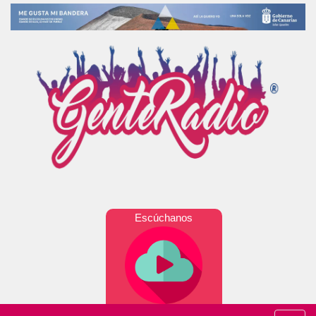
Escúchanos