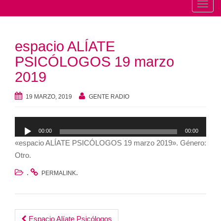
T
o
g
espacio ALÍATE
g
l
PSICÓLOGOS 19 marzo
e
2019
n
a
19 MARZO, 2019
GENTE RADIO
v
i
Reproductor
g
00:00
00:00
de
a
«espacio ALÍATE PSICÓLOGOS 19 marzo 2019». Género:
audio
t
Otro.
i
.
.
PERMALINK
o
n
Espacio Alíate Psicólogos