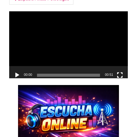
Post
navigation
Reproductor
de
vídeo
00:00
00:51