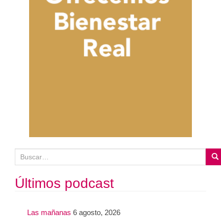
B
u
s
Últimos podcast
c
a
Las mañanas
6 agosto, 2026
r