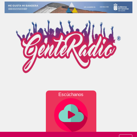
Escúchanos