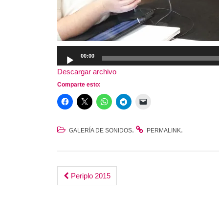
Reproductor
00:00
de
Descargar archivo
audio
Comparte esto:
.
.
GALERÍA DE SONIDOS
PERMALINK
Post
Periplo 2015
navigation