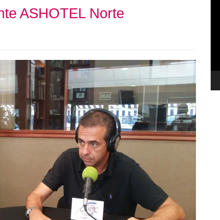
dente ASHOTEL Norte
de
ví