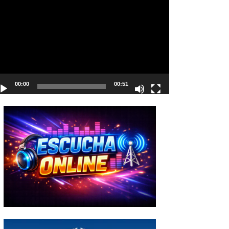
deo
00:00
00:51