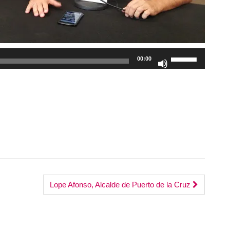
Utiliza
00:00
las
teclas
de
flecha
arriba/abajo
para
aumentar
o
disminuir
el
Lope Afonso, Alcalde de Puerto de la Cruz
volumen.