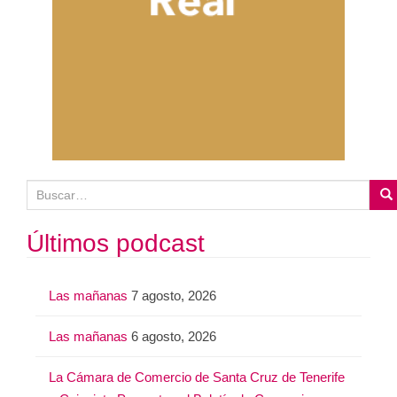
B
u
s
Últimos podcast
c
a
Las mañanas
7 agosto, 2026
r
:
Las mañanas
6 agosto, 2026
La Cámara de Comercio de Santa Cruz de Tenerife