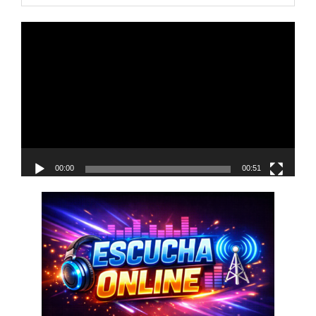
navigation
Reproductor
de
vídeo
00:00
00:51