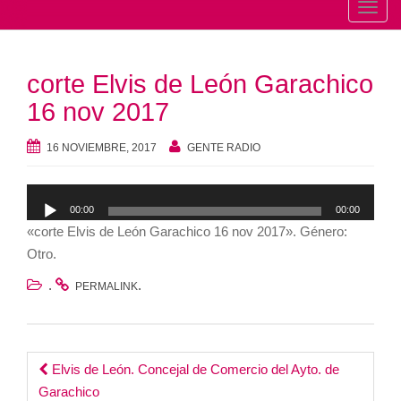
T
o
g
corte Elvis de León Garachico
g
l
16 nov 2017
e
n
16 NOVIEMBRE, 2017
GENTE RADIO
a
v
Reproductor
00:00
00:00
i
de
«corte Elvis de León Garachico 16 nov 2017». Género:
g
audio
Otro.
a
t
.
.
PERMALINK
i
o
n
Post
Elvis de León. Concejal de Comercio del Ayto. de
Garachico