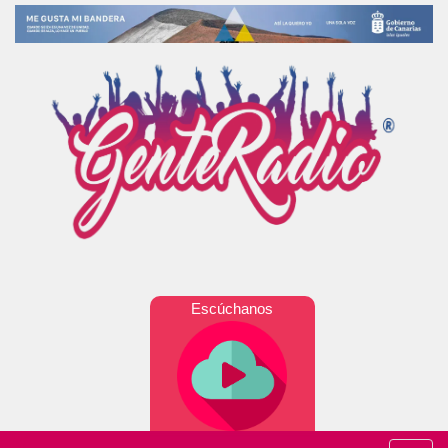
Escúchanos