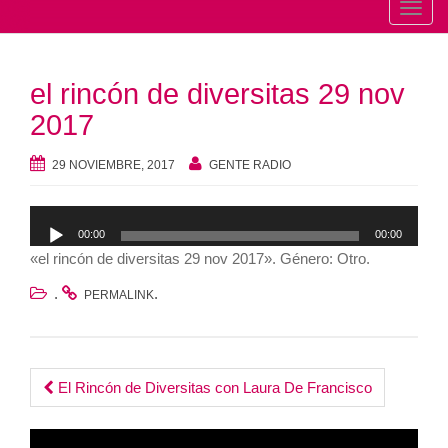
T
o
g
el rincón de diversitas 29 nov
g
l
2017
e
n
29 NOVIEMBRE, 2017
GENTE RADIO
a
v
Reproductor
00:00
00:00
i
de
«el rincón de diversitas 29 nov 2017». Género: Otro.
g
audio
a
.
.
PERMALINK
t
i
o
Post
El Rincón de Diversitas con Laura De Francisco
n
navigation
Reproductor