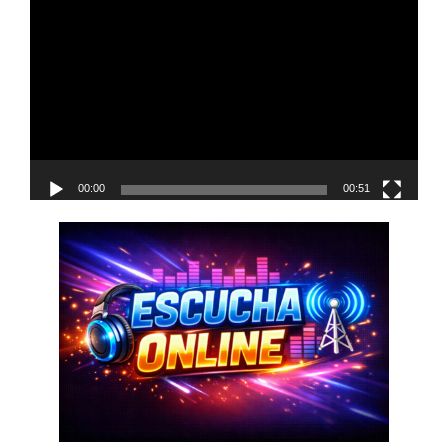
de
vídeo
00:00
00:51