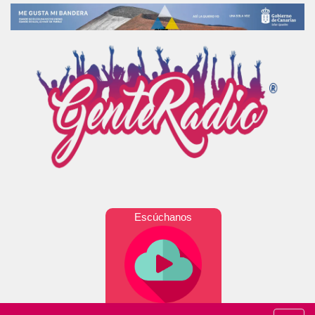
Escúchanos