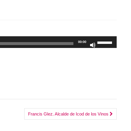
Utiliza
00:00
las
teclas
de
flecha
arriba/abajo
para
aumentar
o
disminuir
el
Francis Glez. Alcalde de Icod de los Vinos
volumen.