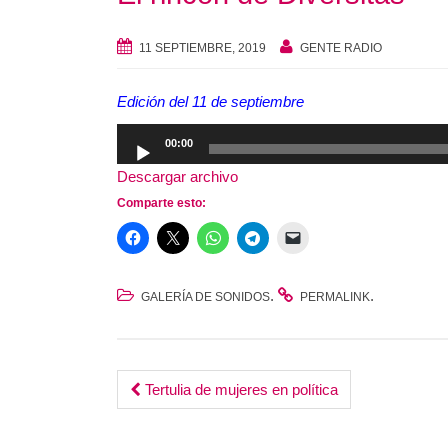
11 SEPTIEMBRE, 2019
GENTE RADIO
Edición del 11 de septiembre
Reproductor
00:00
de
Descargar archivo
audio
Comparte esto:
.
.
GALERÍA DE SONIDOS
PERMALINK
Post
Tertulia de mujeres en política
navigation