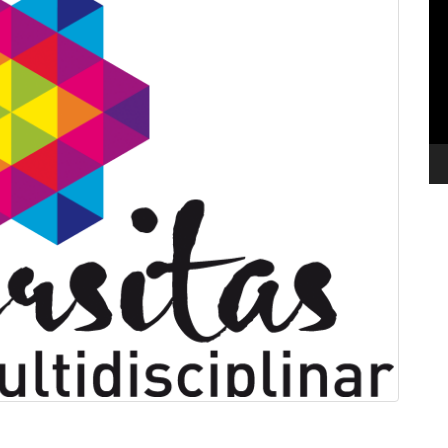
de
ví