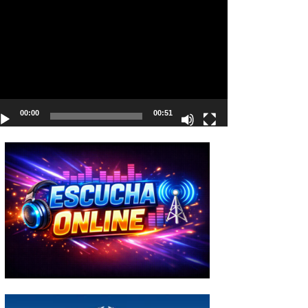
deo
00:00
00:51