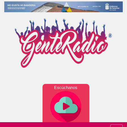
Escúchanos