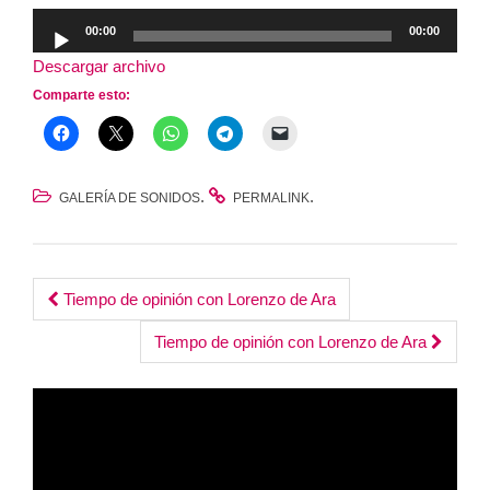
Reproductor
00:00
00:00
de
Descargar archivo
audio
Comparte esto:
.
.
GALERÍA DE SONIDOS
PERMALINK
Post
Tiempo de opinión con Lorenzo de Ara
navigation
Tiempo de opinión con Lorenzo de Ara
Reproductor
de
vídeo