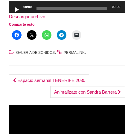
Reproductor
00:00
00:00
de
Descargar archivo
audio
Comparte esto:
.
.
GALERÍA DE SONIDOS
PERMALINK
Post
Espacio semanal TENERIFE 2030
navigation
Animalízate con Sandra Barrera
Reproductor
de
vídeo