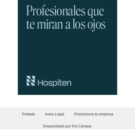
Portada
Aviso Legal
Promociona tu empresa
Desarrollado por Pol Cámara
.