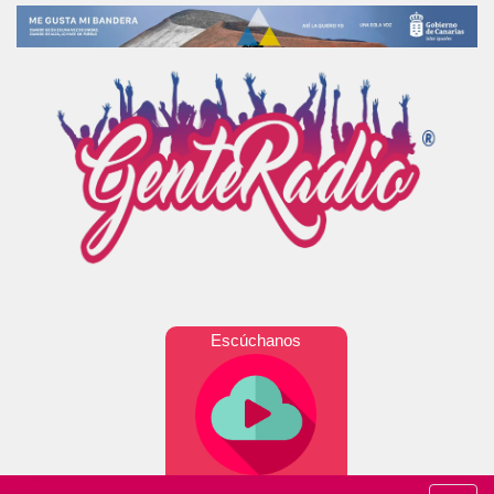
Escúchanos