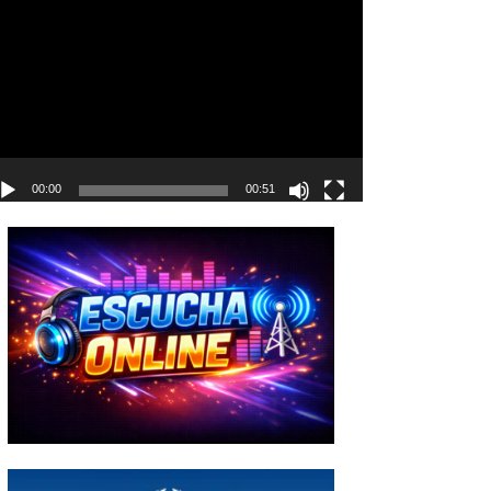
deo
00:00
00:51