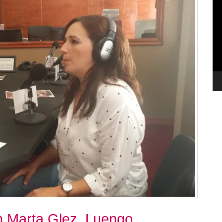
de
ví
on Marta Glez. Luengo