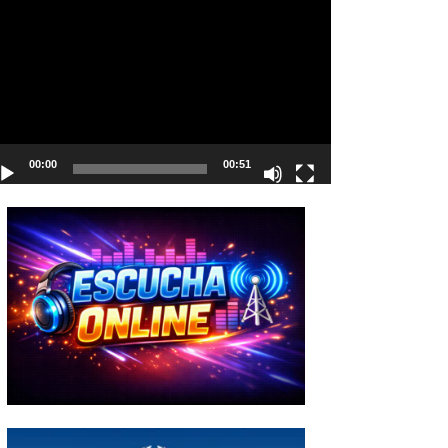
deo
00:00
00:51