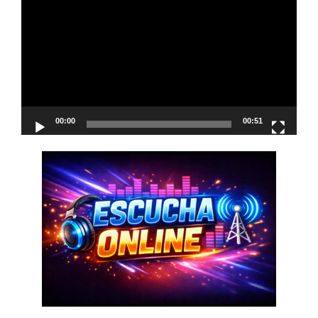
de
vídeo
00:00
00:51