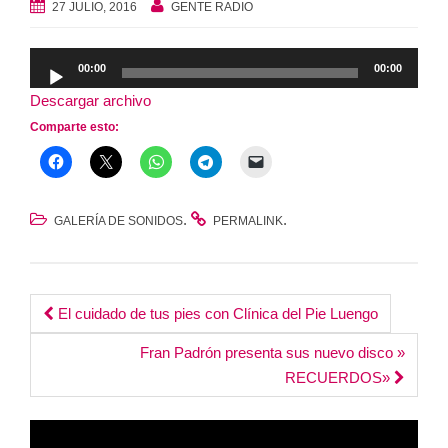
27 JULIO, 2016
GENTE RADIO
Reproductor
00:00
00:00
de
Descargar archivo
audio
Comparte esto:
.
.
GALERÍA DE SONIDOS
PERMALINK
Post
El cuidado de tus pies con Clínica del Pie Luengo
navigation
Fran Padrón presenta sus nuevo disco »
RECUERDOS»
Reproductor