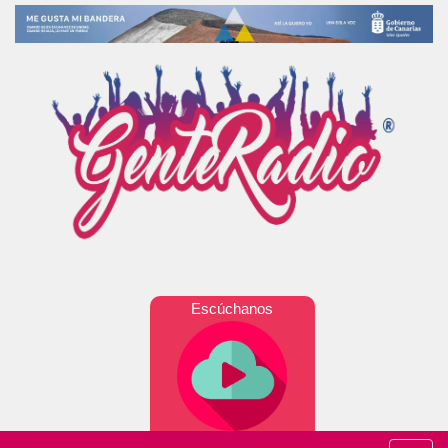
Escúchanos