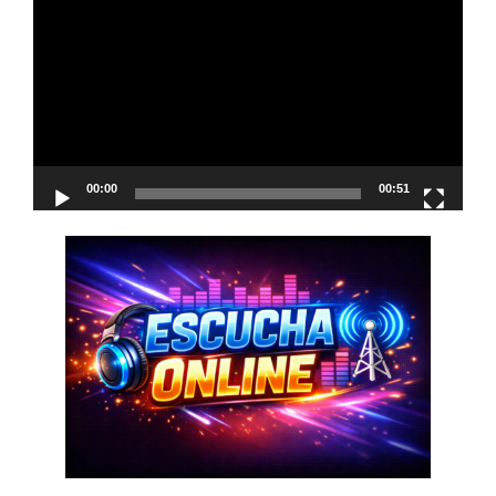
de
vídeo
00:00
00:51