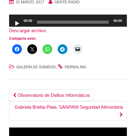
31 MARZO, 2017
GENTE RADIO
Reproductor
00:00
00:00
de
Descargar archivo
audio
Comparte esto:
.
.
GALERÍA DE SONIDOS
PERMALINK
Post
Observatorio de Delitos Informáticos
navigation
Gabriela Brieba Plata. SANPANI Seguridad Alimentaria
Reproductor