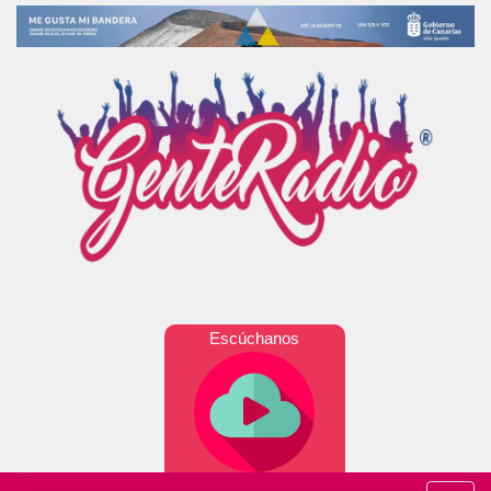
Escúchanos