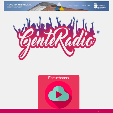
Escúchanos