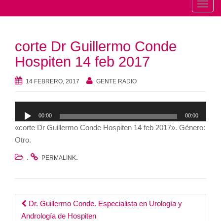
T
o
g
corte Dr Guillermo Conde
g
l
Hospiten 14 feb 2017
e
n
14 FEBRERO, 2017
GENTE RADIO
a
v
Reproductor
00:00
00:00
i
de
«corte Dr Guillermo Conde Hospiten 14 feb 2017». Género:
g
audio
Otro.
a
t
.
.
PERMALINK
i
o
n
Post
Dr. Guillermo Conde. Especialista en Urología y
Andrología de Hospiten