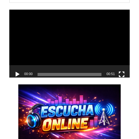
navigation
Reproductor
de
vídeo
00:00
00:51