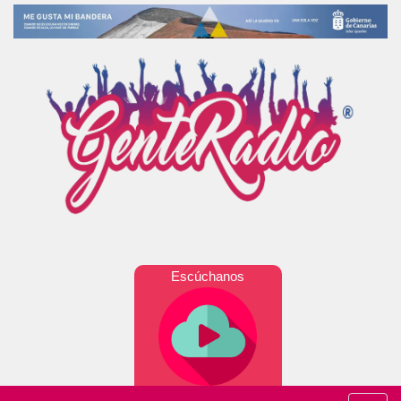
Escúchanos