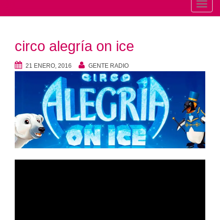
T
o
g
circo alegría on ice
g
l
21 ENERO, 2016
GENTE RADIO
e
n
a
v
i
g
a
t
Reproductor
i
de
o
vídeo
n