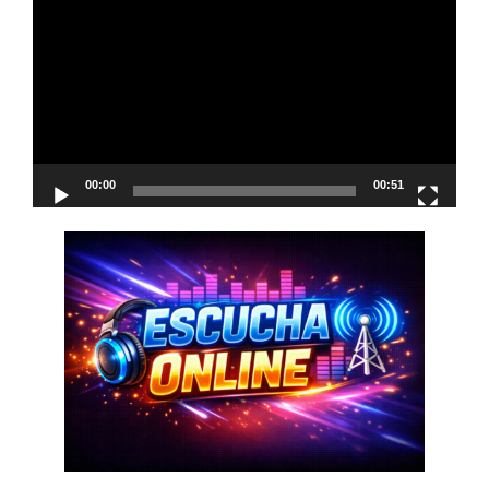
de
vídeo
00:00
00:51