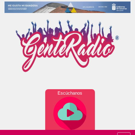
Escúchanos