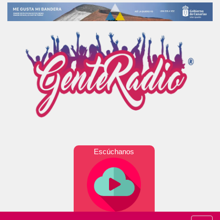
Escúchanos