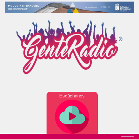
Escúchanos