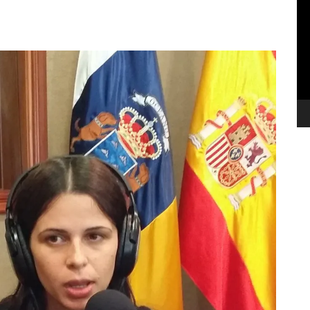
de
ví