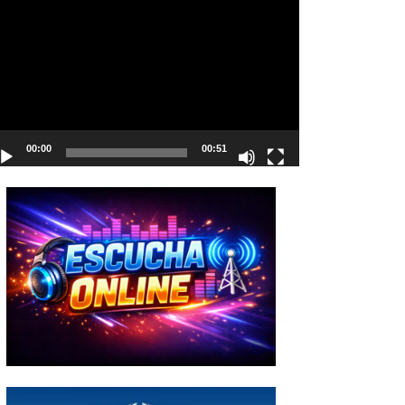
deo
00:00
00:51