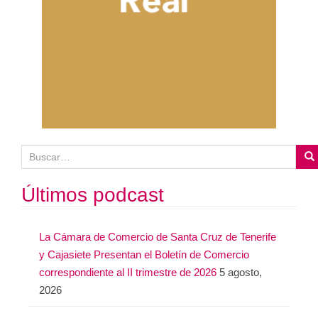
B
u
s
Últimos podcast
c
a
La Cámara de Comercio de Santa Cruz de Tenerife
r
y Cajasiete Presentan el Boletín de Comercio
:
correspondiente al II trimestre de 2026
5 agosto,
2026