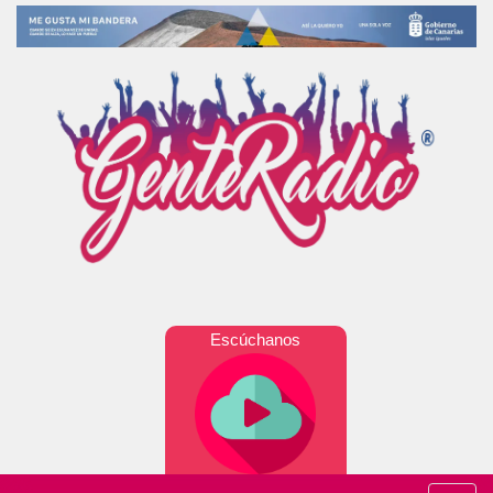
Escúchanos