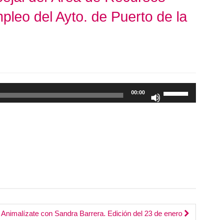
eo del Ayto. de Puerto de la
Utiliza
00:00
las
teclas
de
flecha
arriba/abajo
para
aumentar
o
disminuir
el
Animalízate con Sandra Barrera. Edición del 23 de enero