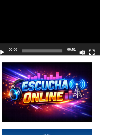
deo
00:00
00:51