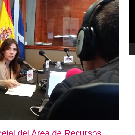
de
ví
ejal del Área de Recursos