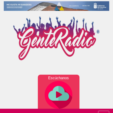
Escúchanos