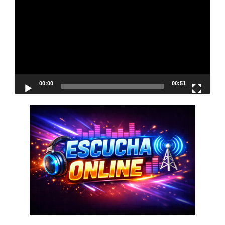
de
vídeo
00:00
00:51