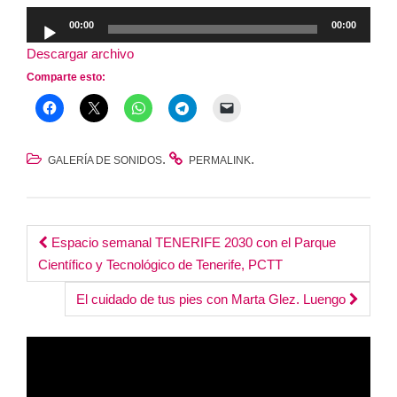
Reproductor
00:00
00:00
de
Descargar archivo
audio
Comparte esto:
.
.
GALERÍA DE SONIDOS
PERMALINK
Post
Espacio semanal TENERIFE 2030 con el Parque
Científico y Tecnológico de Tenerife, PCTT
navigation
El cuidado de tus pies con Marta Glez. Luengo
Reproductor
de
vídeo