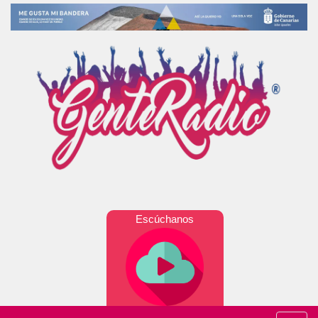
Escúchanos