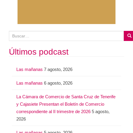
B
u
s
Últimos podcast
c
a
Las mañanas
7 agosto, 2026
r
:
Las mañanas
6 agosto, 2026
La Cámara de Comercio de Santa Cruz de Tenerife
y Cajasiete Presentan el Boletín de Comercio
correspondiente al II trimestre de 2026
5 agosto,
2026
Las mañanas
5 agosto, 2026