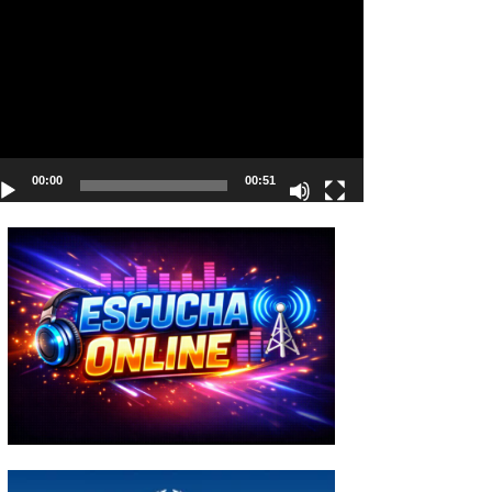
deo
00:00
00:51