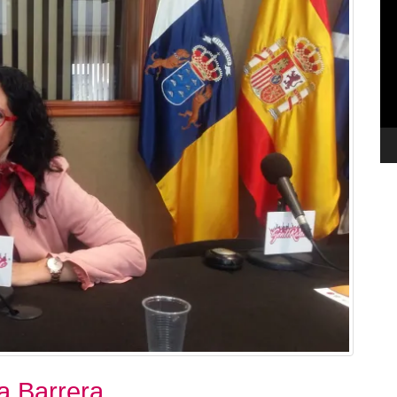
de
ví
 Barrera