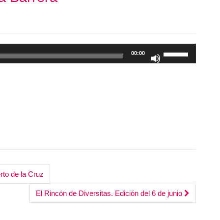
Utiliza
00:00
las
teclas
de
flecha
arriba/abajo
para
aumentar
o
disminuir
el
rto de la Cruz
volumen.
El Rincón de Diversitas. Edición del 6 de junio