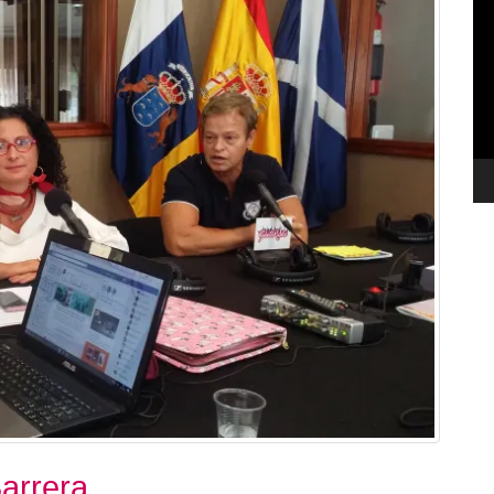
de
ví
arrera