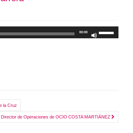
Utiliza
00:00
las
teclas
de
flecha
arriba/abajo
para
aumentar
o
disminuir
el
e la Cruz
volumen.
n. Director de Operaciones de OCIO COSTA MARTIÁNEZ