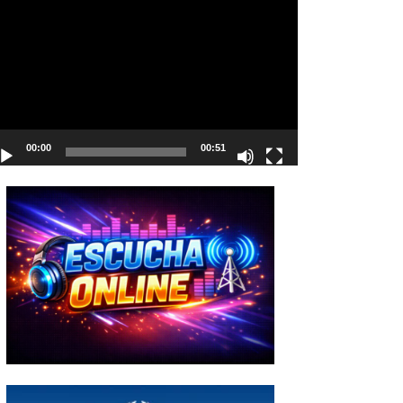
deo
00:00
00:51