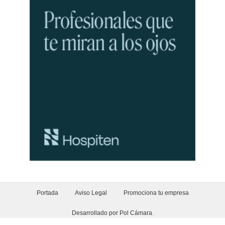
Portada
Aviso Legal
Promociona tu empresa
Desarrollado por Pol Cámara
.