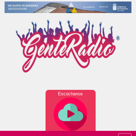
Escúchanos