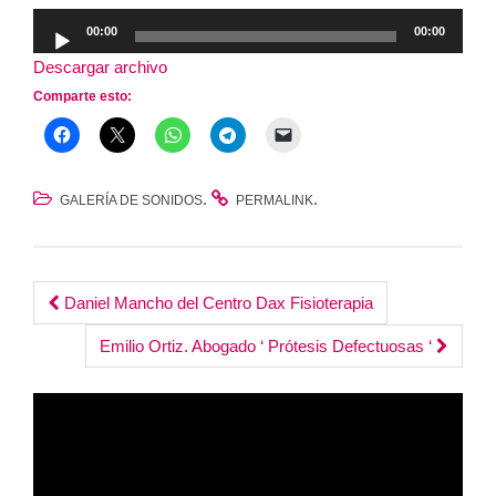
Reproductor
00:00
00:00
de
Descargar archivo
audio
Comparte esto:
.
.
GALERÍA DE SONIDOS
PERMALINK
Post
Daniel Mancho del Centro Dax Fisioterapia
navigation
Emilio Ortiz. Abogado ‘ Prótesis Defectuosas ‘
Reproductor
de
vídeo