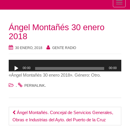
T
o
g
Ángel Montañés 30 enero
g
l
2018
e
n
30 ENERO, 2018
GENTE RADIO
a
v
Reproductor
00:00
00:00
i
de
«Ángel Montañés 30 enero 2018». Género: Otro.
g
audio
a
.
.
PERMALINK
t
i
o
Post
Ángel Montañés. Concejal de Servicios Generales,
n
Obras e Industrias del Ayto. del Puerto de la Cruz
navigation