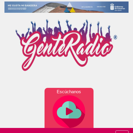
Escúchanos