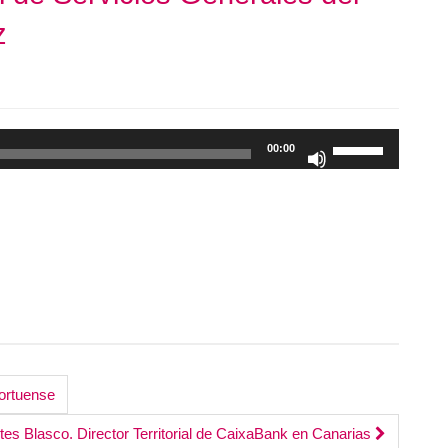
z
Utiliza
00:00
las
teclas
de
flecha
arriba/abajo
para
aumentar
o
disminuir
el
ortuense
volumen.
s Blasco. Director Territorial de CaixaBank en Canarias