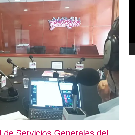
de
ví
 de Servicios Generales del