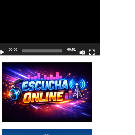
deo
00:00
00:51