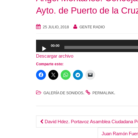
Ayto. de Puerto de la Cru
25 JULIO, 2018
GENTE RADIO
Reproductor
00:00
de
Descargar archivo
audio
Comparte esto:
.
.
GALERÍA DE SONIDOS
PERMALINK
Post
David Hdez. Portavoz Asamblea Ciudadana P
Juan Ramón Fuerte