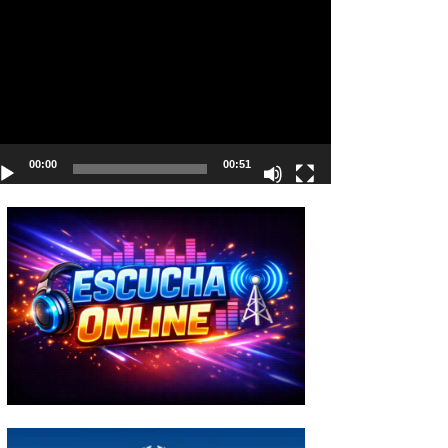
deo
00:00
00:51