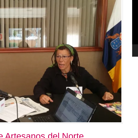
de
ví
e Artesanos del Norte