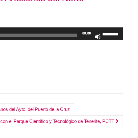
Utiliza
00:00
las
teclas
de
flecha
arriba/abajo
para
aumentar
o
disminuir
el
s del Ayto. del Puerto de la Cruz
volumen.
con el Parque Científico y Tecnológico de Tenerife, PCTT