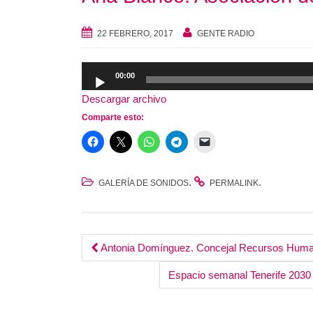
22 FEBRERO, 2017
GENTE RADIO
Reproductor
00:00
de
Descargar archivo
audio
Comparte esto:
.
.
GALERÍA DE SONIDOS
PERMALINK
Post
Antonia Domínguez. Concejal Recursos Humano
navigation
Espacio semanal Tenerife 2030 