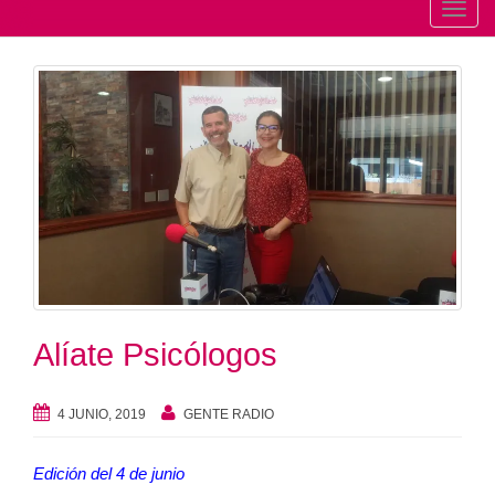
T
o
g
g
l
e
n
a
v
i
g
a
t
Alíate Psicólogos
i
o
4 JUNIO, 2019
GENTE RADIO
n
Edición del 4 de junio