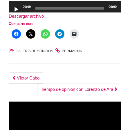
Reproductor
00:00
00:00
de
Descargar archivo
audio
Comparte esto:
.
.
GALERÍA DE SONIDOS
PERMALINK
Post
Víctor Cabo
navigation
Tiempo de opinión con Lorenzo de Ara
Reproductor
de
vídeo