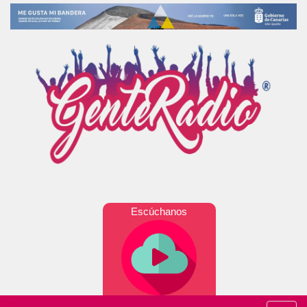
Escúchanos