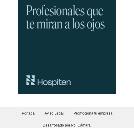
Portada
Aviso Legal
Promociona tu empresa
Desarrollado por Pol Cámara
.