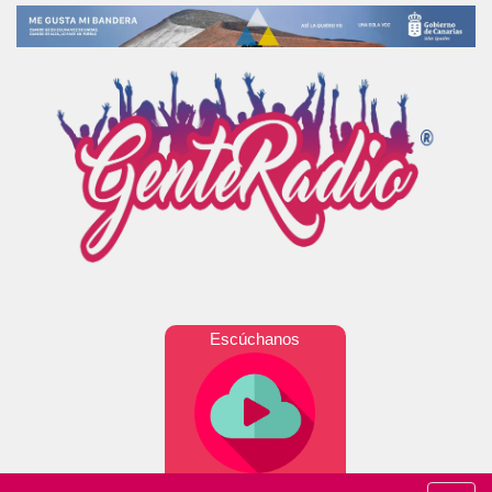
Escúchanos