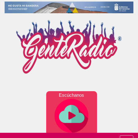
Escúchanos