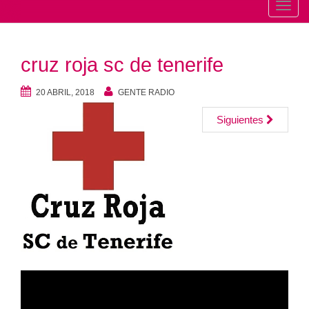
T
o
g
cruz roja sc de tenerife
g
l
20 ABRIL, 2018
GENTE RADIO
e
n
Siguientes
a
v
i
g
a
t
i
o
n
Reproductor
de