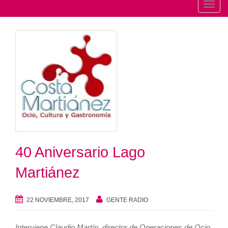
T
o
g
g
l
e
n
a
v
i
g
a
40 Aniversario Lago
t
Martiánez
i
o
n
22 NOVIEMBRE, 2017
GENTE RADIO
Interviene Claudio Martín, director de Operaciones de Ocio