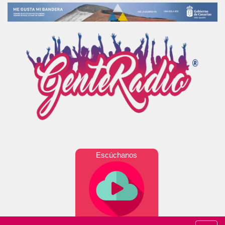
Escúchanos