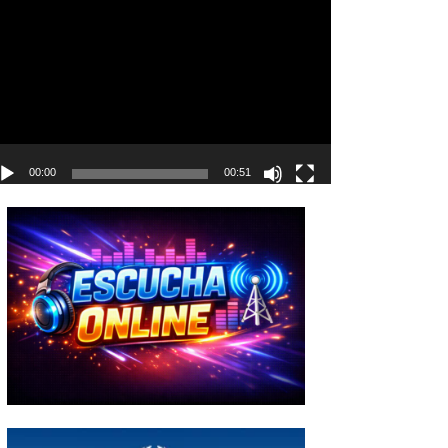
deo
00:00
00:51