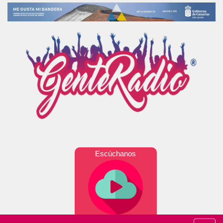
Escúchanos