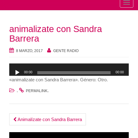
T
o
g
animalizate con Sandra
g
l
Barrera
e
n
8 MARZO, 2017
GENTE RADIO
a
v
Reproductor
00:00
00:00
i
de
«animalizate con Sandra Barrera». Género: Otro.
g
audio
a
.
.
PERMALINK
t
i
o
Post
Animalízate con Sandra Barrera
n
navigation
Reproductor