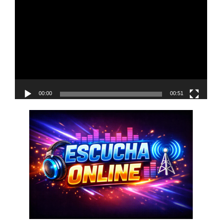
de
vídeo
00:00
00:51