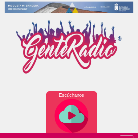
Escúchanos